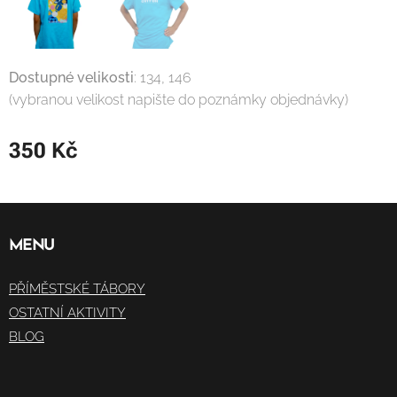
Dostupné velikosti
: 134, 146
(vybranou velikost napište do poznámky objednávky)
350
Kč
MENU
PŘÍMĚSTSKÉ TÁBORY
OSTATNÍ AKTIVITY
BLOG