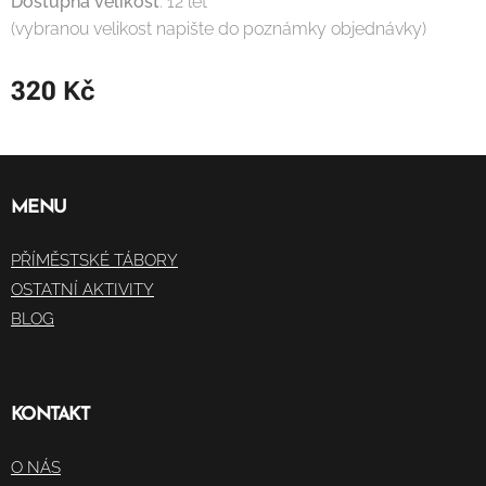
Dostupná velikost
: 12 let
(vybranou velikost napište do poznámky objednávky)
320
Kč
MENU
PŘÍMĚSTSKÉ TÁBORY
OSTATNÍ AKTIVITY
BLOG
KONTAKT
O NÁS